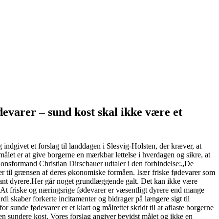
varer – sund kost skal ikke være et
dgivet et forslag til landdagen i Slesvig-Holsten, der kræver, at
ålet er at give borgerne en mærkbar lettelse i hverdagen og sikre, at
ionsformand Christian Dirschauer udtaler i den forbindelse:„De
er til grænsen af deres økonomiske formåen. Især friske fødevarer som
kant dyrere.Her går noget grundlæggende galt. Det kan ikke være
. At friske og næringsrige fødevarer er væsentligt dyrere end mange
i skaber forkerte incitamenter og bidrager på længere sigt til
sunde fødevarer er et klart og målrettet skridt til at aflaste borgerne
n sundere kost. Vores forslag angiver bevidst målet og ikke en