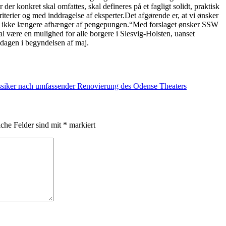
er konkret skal omfattes, skal defineres på et fagligt solidt, praktisk
riterier og med inddragelse af eksperter.Det afgørende er, at vi ønsker
ing ikke længere afhænger af pengepungen.“Med forslaget ønsker SSW
kal være en mulighed for alle borgere i Slesvig-Holsten, uanset
dagen i begyndelsen af maj.
ssiker nach umfassender Renovierung des Odense Theaters
iche Felder sind mit
*
markiert