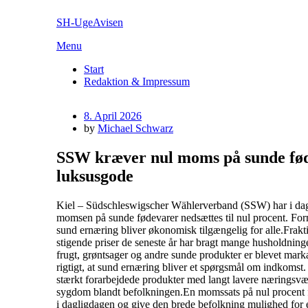
Skip
SH-UgeAvisen
to
content
Menu
Start
Redaktion & Impressum
Posted
8. April 2026
on
by
Michael Schwarz
SSW kræver nul moms på sunde føde
luksusgode
Kiel – Südschleswigscher Wählerverband (SSW) har i dag in
momsen på sunde fødevarer nedsættes til nul procent. Form
sund ernæring bliver økonomisk tilgængelig for alle.Frakt
stigende priser de seneste år har bragt mange husholdning
frugt, grøntsager og andre sunde produkter er blevet mar
rigtigt, at sund ernæring bliver et spørgsmål om indkomst
stærkt forarbejdede produkter med langt lavere næringsværd
sygdom blandt befolkningen.En momssats på nul procent for 
i dagligdagen og give den brede befolkning mulighed for e