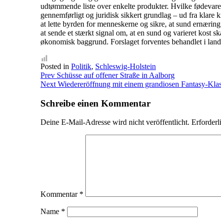
udtømmende liste over enkelte produkter. Hvilke fødevarer d
gennemførligt og juridisk sikkert grundlag – ud fra klare k
at lette byrden for menneskerne og sikre, at sund ernær
at sende et stærkt signal om, at en sund og varieret kost s
økonomisk baggrund. Forslaget forventes behandlet i land
Posted in
Politik
,
Schleswig-Holstein
Beitragsnavigation
Prev
Schüsse auf offener Straße in Aalborg
Next
Wiedereröffnung mit einem grandiosen Fantasy-Kla
Schreibe einen Kommentar
Deine E-Mail-Adresse wird nicht veröffentlicht.
Erforderl
Kommentar
*
Name
*