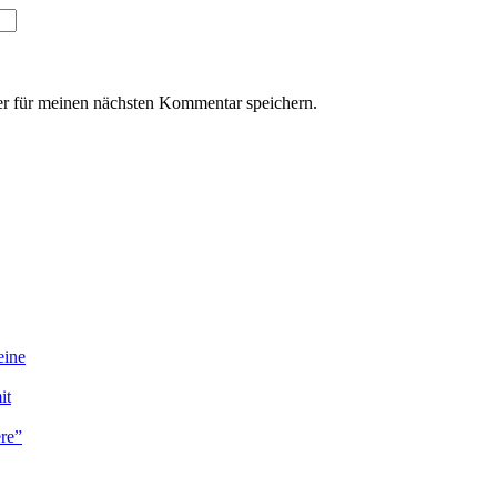
r für meinen nächsten Kommentar speichern.
eine
it
ere”