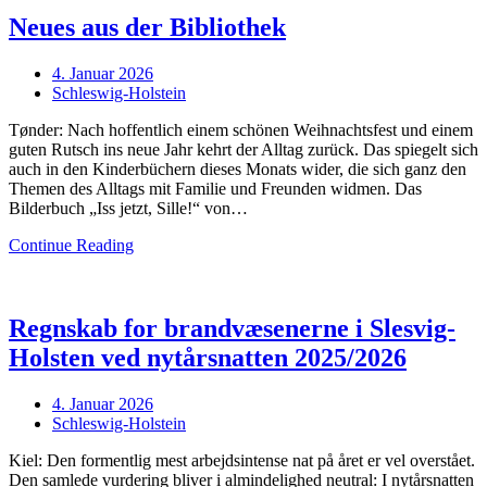
Neues aus der Bibliothek
Posted
4. Januar 2026
on
Schleswig-Holstein
Tønder: Nach hoffentlich einem schönen Weihnachtsfest und einem
guten Rutsch ins neue Jahr kehrt der Alltag zurück. Das spiegelt sich
auch in den Kinderbüchern dieses Monats wider, die sich ganz den
Themen des Alltags mit Familie und Freunden widmen. Das
Bilderbuch „Iss jetzt, Sille!“ von…
Continue Reading
Regnskab for brandvæsenerne i Slesvig-
Holsten ved nytårsnatten 2025/2026
Posted
4. Januar 2026
on
Schleswig-Holstein
Kiel: Den formentlig mest arbejdsintense nat på året er vel overstået.
Den samlede vurdering bliver i almindelighed neutral: I nytårsnatten