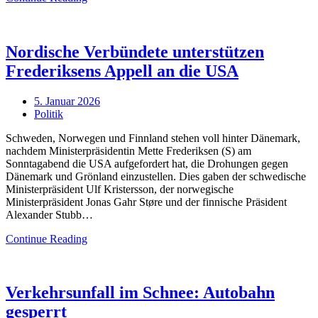
Nordische Verbündete unterstützen
Frederiksens Appell an die USA
Posted
5. Januar 2026
on
Politik
Schweden, Norwegen und Finnland stehen voll hinter Dänemark,
nachdem Ministerpräsidentin Mette Frederiksen (S) am
Sonntagabend die USA aufgefordert hat, die Drohungen gegen
Dänemark und Grönland einzustellen. Dies gaben der schwedische
Ministerpräsident Ulf Kristersson, der norwegische
Ministerpräsident Jonas Gahr Støre und der finnische Präsident
Alexander Stubb…
Continue Reading
Verkehrsunfall im Schnee: Autobahn
gesperrt