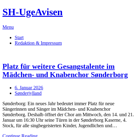
Skip
SH-UgeAvisen
to
content
Menu
Start
Redaktion & Impressum
Platz für weitere Gesangstalente im
Mädchen- und Knabenchor Sønderborg
Posted
6. Januar 2026
on
Sønderjylland
Sønderborg: Ein neues Jahr bedeutet immer Platz für neue
Sängerinnen und Sänger im Mädchen- und Knabenchor
Sønderborg. Deshalb öffnet der Chor am Mittwoch, den 14. und 21.
Januar um 16:30 Uhr seine Türen in der Sønderborg Kaserne, 4.
Stock, für alle singbegeisterten Kinder, Jugendlichen und…
Continue Reading