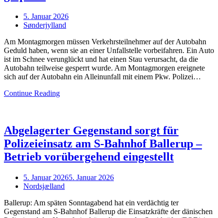
Posted
5. Januar 2026
on
Sønderjylland
Am Montagmorgen müssen Verkehrsteilnehmer auf der Autobahn
Geduld haben, wenn sie an einer Unfallstelle vorbeifahren. Ein Auto
ist im Schnee verunglückt und hat einen Stau verursacht, da die
Autobahn teilweise gesperrt wurde. Am Montagmorgen ereignete
sich auf der Autobahn ein Alleinunfall mit einem Pkw. Polizei…
Continue Reading
Abgelagerter Gegenstand sorgt für
Polizeieinsatz am S-Bahnhof Ballerup –
Betrieb vorübergehend eingestellt
Posted
5. Januar 2026
5. Januar 2026
on
Nordsjælland
Ballerup: Am späten Sonntagabend hat ein verdächtig ter
Gegenstand am S-Bahnhof Ballerup die Einsatzkräfte der dänischen