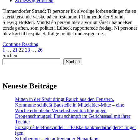
on
Schleswig-Holstein
Timmendorfer Strand: Ti personer fik alvorlige forbrændinger fra en
stærkt ætsende væske på en restaurant i Timmendorfer Strand,
Slesvig-Holsten. Mindst én person blev alvorligt såret i hændelsen
torsdag aften, som politiet i Lübeck rapporterede fredag. Ni personer
blev kørt til hospitalet. Ifølge politiet undersøger de…
Continue Reading
Seitennummerierung
Previous
Page
Page
Page
Page
Page
Next
1
…
21
22
23
…
26
Page
Page
Suchen
der
Suchen
Beiträge
Neueste Beiträge
Mitten in der Stadt dringt Rauch aus den Fenstern.
Kommune schließt Baustelle in Mittelalder-Mitte – eine
Woche erhebliche Verkehrsbeeinträchtigungen
Drogenschmuggel: Frau schimpft im Gerichtssaal mit ihrer
Tochter
Forsøg på telefonsvindel – “Falske bankmedarbejdere” ringer
igen
Schulbeginn – ein aufregender Neuanfang