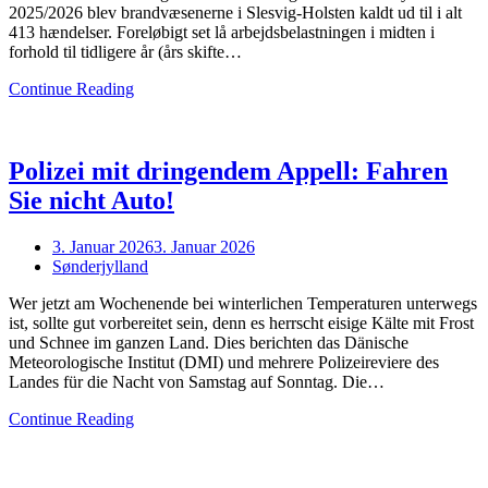
2025/2026 blev brandvæsenerne i Slesvig-Holsten kaldt ud til i alt
413 hændelser. Foreløbigt set lå arbejdsbelastningen i midten i
forhold til tidligere år (års skifte…
Continue Reading
Polizei mit dringendem Appell: Fahren
Sie nicht Auto!
Posted
3. Januar 2026
3. Januar 2026
on
Sønderjylland
Wer jetzt am Wochenende bei winterlichen Temperaturen unterwegs
ist, sollte gut vorbereitet sein, denn es herrscht eisige Kälte mit Frost
und Schnee im ganzen Land. Dies berichten das Dänische
Meteorologische Institut (DMI) und mehrere Polizeireviere des
Landes für die Nacht von Samstag auf Sonntag. Die…
Continue Reading