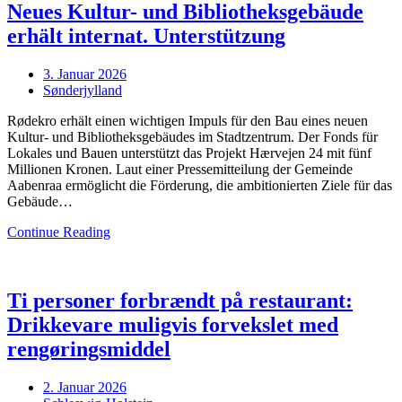
Neues Kultur- und Bibliotheksgebäude
erhält internat. Unterstützung
Posted
3. Januar 2026
on
Sønderjylland
Rødekro erhält einen wichtigen Impuls für den Bau eines neuen
Kultur- und Bibliotheksgebäudes im Stadtzentrum. Der Fonds für
Lokales und Bauen unterstützt das Projekt Hærvejen 24 mit fünf
Millionen Kronen. Laut einer Pressemitteilung der Gemeinde
Aabenraa ermöglicht die Förderung, die ambitionierten Ziele für das
Gebäude…
Continue Reading
Ti personer forbrændt på restaurant:
Drikkevare muligvis forvekslet med
rengøringsmiddel
Posted
2. Januar 2026