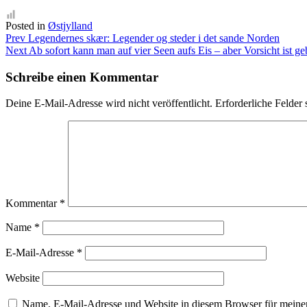
Posted in
Østjylland
Beitragsnavigation
Prev
Legendernes skær: Legender og steder i det sande Norden
Next
Ab sofort kann man auf vier Seen aufs Eis – aber Vorsicht ist ge
Schreibe einen Kommentar
Deine E-Mail-Adresse wird nicht veröffentlicht.
Erforderliche Felder 
Kommentar
*
Name
*
E-Mail-Adresse
*
Website
Name, E-Mail-Adresse und Website in diesem Browser für meine