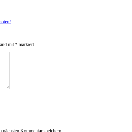
boten!
sind mit
*
markiert
n nächsten Kommentar speichern.