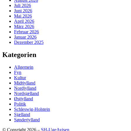
August 2026
Juli 2026
Juni 2026
Mai 2026
April 2026
März 2026
Februar 2026
Januar 2026
Dezember 2025
Kategorien
Allgemein
Fyn
Kultur
Midtjylland
Nordjylland
Nordsjælland
Østjylland
Politik
Schleswig-Holstein
Sjælland
Sønderjylland
© Copyright 2026 –
SH-UgeAvisen