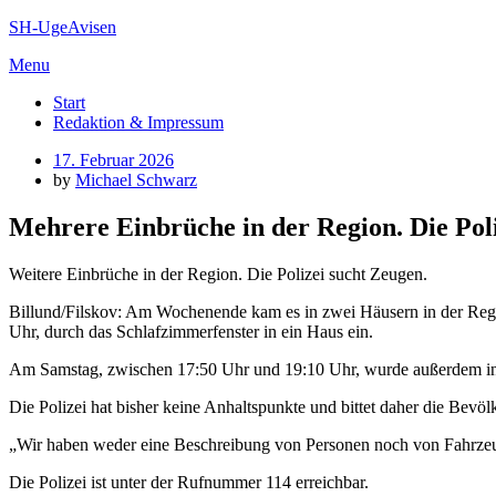
Skip
SH-UgeAvisen
to
Menu
content
Start
Redaktion & Impressum
Posted
17. Februar 2026
on
by
Michael Schwarz
Mehrere Einbrüche in der Region. Die Poli
Weitere Einbrüche in der Region. Die Polizei sucht Zeugen.
Billund/Filskov: Am Wochenende kam es in zwei Häusern in der Regio
Uhr, durch das Schlafzimmerfenster in ein Haus ein.
Am Samstag, zwischen 17:50 Uhr und 19:10 Uhr, wurde außerdem in e
Die Polizei hat bisher keine Anhaltspunkte und bittet daher die Bevöl
„Wir haben weder eine Beschreibung von Personen noch von Fahrzeuge
Die Polizei ist unter der Rufnummer 114 erreichbar.