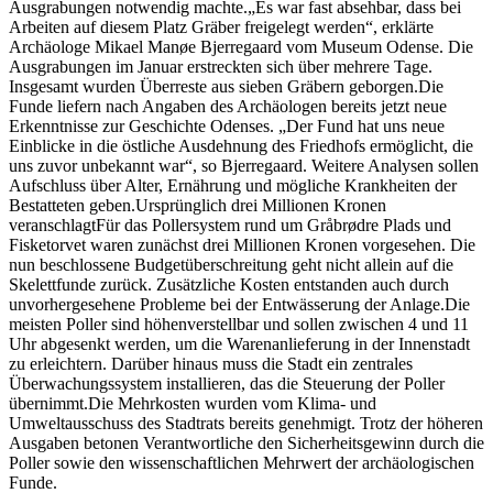
Ausgrabungen notwendig machte.„Es war fast absehbar, dass bei
Arbeiten auf diesem Platz Gräber freigelegt werden“, erklärte
Archäologe Mikael Manøe Bjerregaard vom Museum Odense. Die
Ausgrabungen im Januar erstreckten sich über mehrere Tage.
Insgesamt wurden Überreste aus sieben Gräbern geborgen.Die
Funde liefern nach Angaben des Archäologen bereits jetzt neue
Erkenntnisse zur Geschichte Odenses. „Der Fund hat uns neue
Einblicke in die östliche Ausdehnung des Friedhofs ermöglicht, die
uns zuvor unbekannt war“, so Bjerregaard. Weitere Analysen sollen
Aufschluss über Alter, Ernährung und mögliche Krankheiten der
Bestatteten geben.Ursprünglich drei Millionen Kronen
veranschlagtFür das Pollersystem rund um Gråbrødre Plads und
Fisketorvet waren zunächst drei Millionen Kronen vorgesehen. Die
nun beschlossene Budgetüberschreitung geht nicht allein auf die
Skelettfunde zurück. Zusätzliche Kosten entstanden auch durch
unvorhergesehene Probleme bei der Entwässerung der Anlage.Die
meisten Poller sind höhenverstellbar und sollen zwischen 4 und 11
Uhr abgesenkt werden, um die Warenanlieferung in der Innenstadt
zu erleichtern. Darüber hinaus muss die Stadt ein zentrales
Überwachungssystem installieren, das die Steuerung der Poller
übernimmt.Die Mehrkosten wurden vom Klima- und
Umweltausschuss des Stadtrats bereits genehmigt. Trotz der höheren
Ausgaben betonen Verantwortliche den Sicherheitsgewinn durch die
Poller sowie den wissenschaftlichen Mehrwert der archäologischen
Funde.