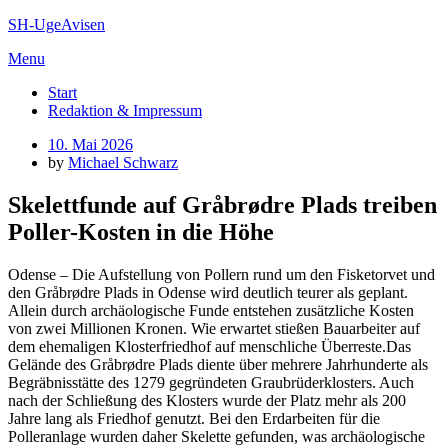
Skip
SH-UgeAvisen
to
Menu
content
Start
Redaktion & Impressum
Posted
10. Mai 2026
on
by
Michael Schwarz
Skelettfunde auf Gråbrødre Plads treiben
Poller-Kosten in die Höhe
Odense – Die Aufstellung von Pollern rund um den Fisketorvet und
den Gråbrødre Plads in Odense wird deutlich teurer als geplant.
Allein durch archäologische Funde entstehen zusätzliche Kosten
von zwei Millionen Kronen. Wie erwartet stießen Bauarbeiter auf
dem ehemaligen Klosterfriedhof auf menschliche Überreste.Das
Gelände des Gråbrødre Plads diente über mehrere Jahrhunderte als
Begräbnisstätte des 1279 gegründeten Graubrüderklosters. Auch
nach der Schließung des Klosters wurde der Platz mehr als 200
Jahre lang als Friedhof genutzt. Bei den Erdarbeiten für die
Polleranlage wurden daher Skelette gefunden, was archäologische