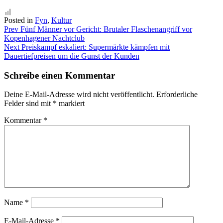
Posted in
Fyn
,
Kultur
Beitragsnavigation
Prev
Fünf Männer vor Gericht: Brutaler Flaschenangriff vor
Kopenhagener Nachtclub
Next
Preiskampf eskaliert: Supermärkte kämpfen mit
Dauertiefpreisen um die Gunst der Kunden
Schreibe einen Kommentar
Deine E-Mail-Adresse wird nicht veröffentlicht.
Erforderliche
Felder sind mit
*
markiert
Kommentar
*
Name
*
E-Mail-Adresse
*