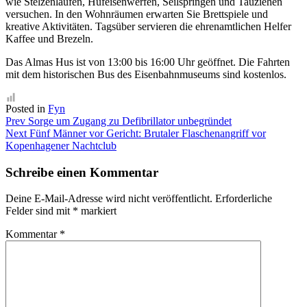
wie Stelzenlaufen, Hufeisenwerfen, Seilspringen und Tauziehen
versuchen. In den Wohnräumen erwarten Sie Brettspiele und
kreative Aktivitäten. Tagsüber servieren die ehrenamtlichen Helfer
Kaffee und Brezeln.
Das Almas Hus ist von 13:00 bis 16:00 Uhr geöffnet. Die Fahrten
mit dem historischen Bus des Eisenbahnmuseums sind kostenlos.
Posted in
Fyn
Beitragsnavigation
Prev
Sorge um Zugang zu Defibrillator unbegründet
Next
Fünf Männer vor Gericht: Brutaler Flaschenangriff vor
Kopenhagener Nachtclub
Schreibe einen Kommentar
Deine E-Mail-Adresse wird nicht veröffentlicht.
Erforderliche
Felder sind mit
*
markiert
Kommentar
*