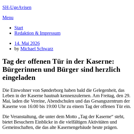
Skip
SH-UgeAvisen
to
Menu
content
Start
Redaktion & Impressum
Posted
14. Mai 2026
on
by
Michael Schwarz
Tag der offenen Tür in der Kaserne:
Bürgerinnen und Bürger sind herzlich
eingeladen
Die Einwohner von Sønderborg haben bald die Gelegenheit, das
Leben in der Kaserne hautnah kennenzulernen. Am Freitag, den 29.
Mai, laden die Vereine, Abendschulen und das Gesangszentrum der
Kaserne von 16:00 bis 19:00 Uhr zu einem Tag der offenen Tür ein.
Die Veranstaltung, die unter dem Motto „Tag der Kaserne“ steht,
bietet Besuchern Einblicke in die vielfältigen Aktivitäten und
Gemeinschaften, die das alte Kasernengebäude heute prägen.