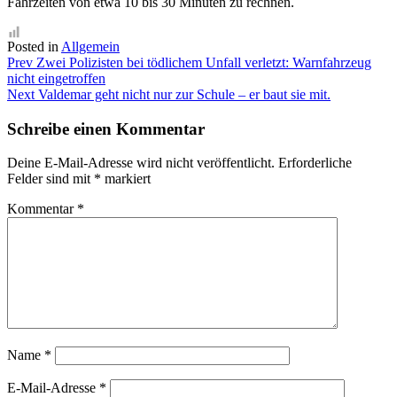
Fahrzeiten von etwa 10 bis 30 Minuten zu rechnen.
Posted in
Allgemein
Beitragsnavigation
Prev
Zwei Polizisten bei tödlichem Unfall verletzt: Warnfahrzeug
nicht eingetroffen
Next
Valdemar geht nicht nur zur Schule – er baut sie mit.
Schreibe einen Kommentar
Deine E-Mail-Adresse wird nicht veröffentlicht.
Erforderliche
Felder sind mit
*
markiert
Kommentar
*
Name
*
E-Mail-Adresse
*